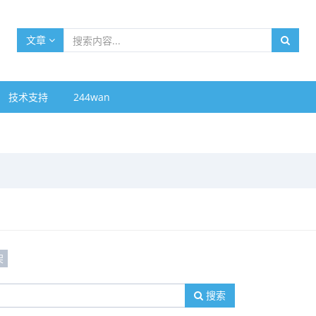
文章
技术支持
244wan
架
搜索