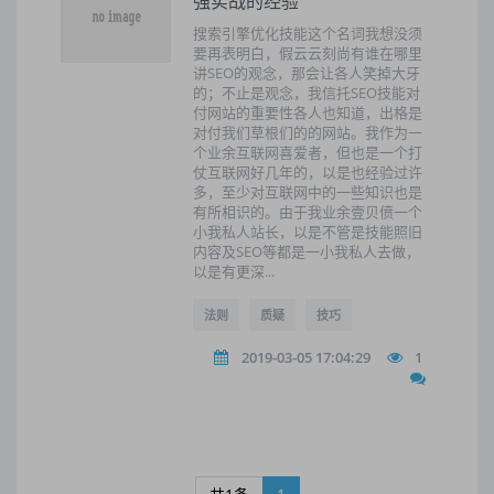
强实战的经验
搜索引擎优化技能这个名词我想没须
要再表明白，假云云刻尚有谁在哪里
讲SEO的观念，那会让各人笑掉大牙
的；不止是观念，我信托SEO技能对
付网站的重要性各人也知道，出格是
对付我们草根们的的网站。我作为一
个业余互联网喜爱者，但也是一个打
仗互联网好几年的，以是也经验过许
多，至少对互联网中的一些知识也是
有所相识的。由于我业余壹贝偾一个
小我私人站长，以是不管是技能照旧
内容及SEO等都是一小我私人去做，
以是有更深...
法则
质疑
技巧
2019-03-05 17:04:29
1