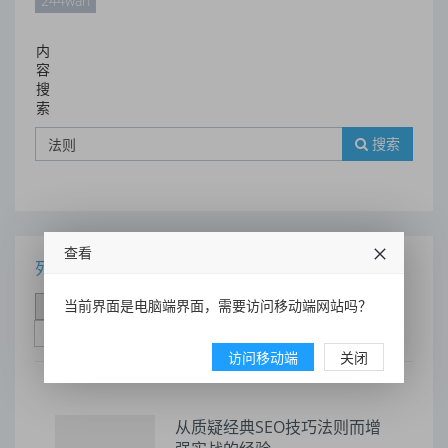
244wan
内
容
搜
索
搜索
查看
列表
当前界面是电脑端界面，需要访问移动端网站吗？
时间排序
点击排序
评论排序
评分排序
支持量排序
访问移动端
关闭
从质疑经典SEO技巧法则而增