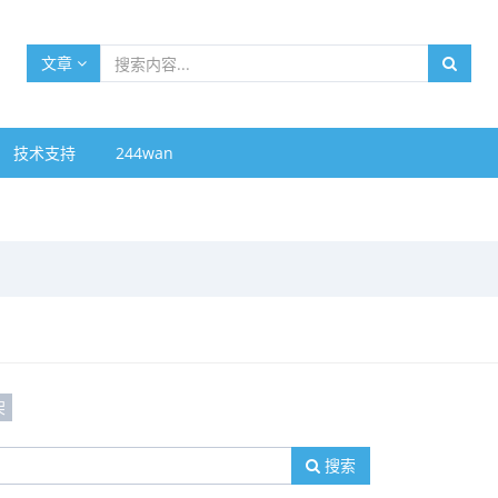
文章
技术支持
244wan
架
搜索